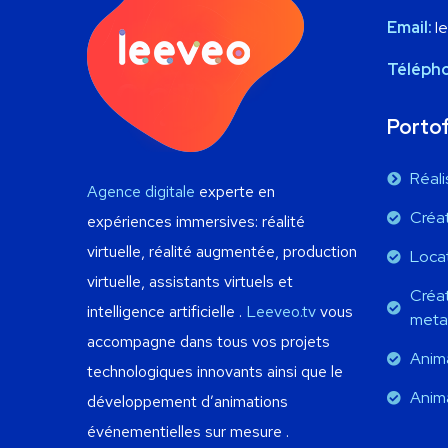
Email:
l
Téléph
Portof
Réali
Agence digitale
experte en
Créat
expériences immersives: réalité
virtuelle, réalité augmentée, production
Locat
virtuelle, assistants virtuels et
Créat
intelligence artificielle .
Leeveo.tv
vous
meta
accompagne dans tous vos projets
Anima
technologiques innovants ainsi que le
Anima
développement d’animations
événementielles sur mesure .