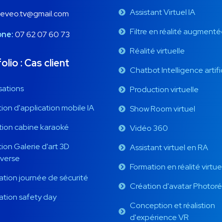
Assistant Virtuel IA
eeveo.tv@gmail.com
Filtre en réalité augment
one:
07 62 07 60 73
Réalité virtuelle
olio : Cas client
Chatbot Intelligence artifi
sations
Production virtuelle
ion d'application mobile IA
Show Room virtuel
ion cabine karaoké
Vidéo 360
ion Galerie d'art 3D
Assistant virtuel en RA
verse
Formation en réalité virtue
tion journée de sécurité
Création d'avatar Photoré
tion safety day
Conception et réalistion
d'expérience VR