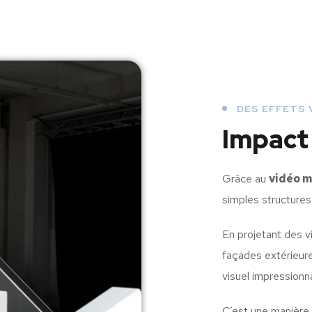
DES EFFETS
Impact
Grâce au
vidéo m
simples structures
En projetant des v
façades extérieure
visuel impressionna
C’est une manière 