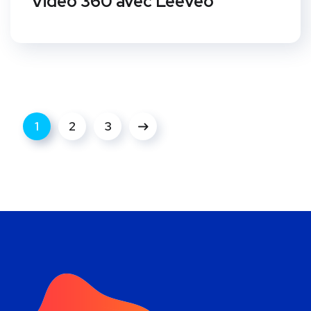
Vidéo 360 avec Leeveo
1
2
3