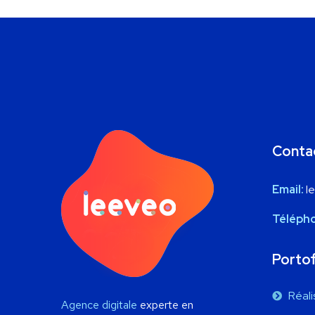
Conta
Email:
l
Téléph
Portof
Réali
Agence digitale
experte en