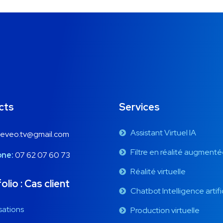
cts
Services
Assistant Virtuel IA
eeveo.tv@gmail.com
Filtre en réalité augment
one:
07 62 07 60 73
Réalité virtuelle
olio : Cas client
Chatbot Intelligence artifi
sations
Production virtuelle