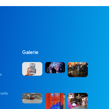
Galerie
ée
cielle