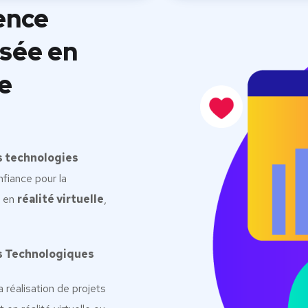
ence
isée en
ce
s technologies
fiance pour la
s en
réalité virtuelle
,
s Technologiques
a réalisation de projets