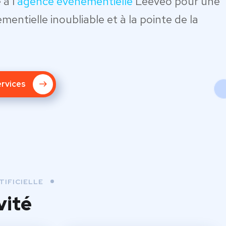
à l’
agence événementielle
Leeveo pour une
entielle inoubliable et à la pointe de la
ervices
IFICIELLE
vité