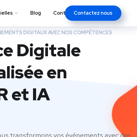
Contactez nous
elles
Blog
Contacts
NEMENTS DIGITAUX AVEC NOS COMPÉTENCES
e Digitale
alisée en
R et IA
ous transformons vos événements avec des