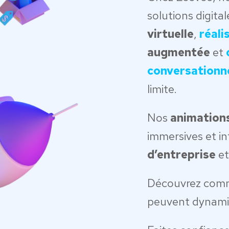
solutions digita
virtuelle
,
réali
augmentée
et
conversationne
limite.
Nos
animation
immersives et in
d’entreprise
et
Découvrez com
peuvent dynamis