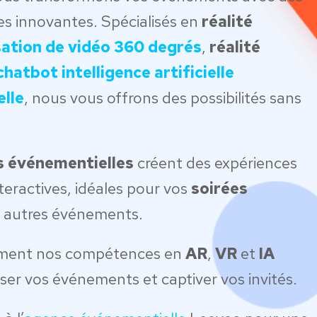
les innovantes. Spécialisés en
réalité
sation de vidéo 360 degrés
,
réalité
chatbot
intelligence artificielle
lle
, nous vous offrons des possibilités sans
s événementielles
créent des expériences
teractives, idéales pour vos
soirées
 autres événements.
ment nos compétences en
AR
,
VR
et
IA
er vos événements et captiver vos invités.