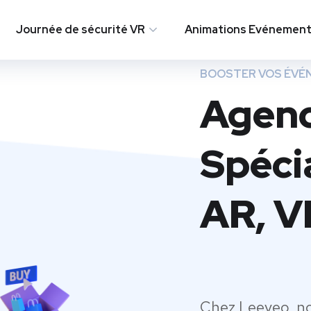
Journée de sécurité VR
Animations Evénementi
BOOSTER VOS ÉVÉ
Agenc
Spéci
AR, V
Chez Leeveo, n